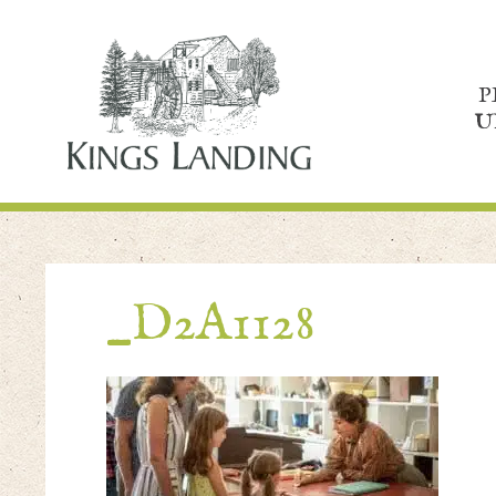
P
U
_D2A1128