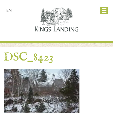
EN
DSC_8423