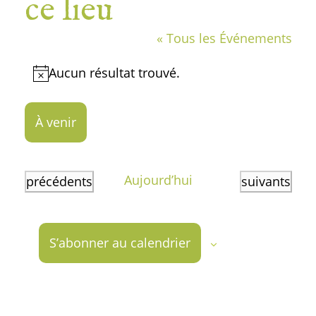
ce lieu
« Tous les Événements
Aucun résultat trouvé.
Notice
À venir
Sélectionnez
une
Aujourd’hui
Événements
Événements
précédents
suivants
date.
S’abonner au calendrier