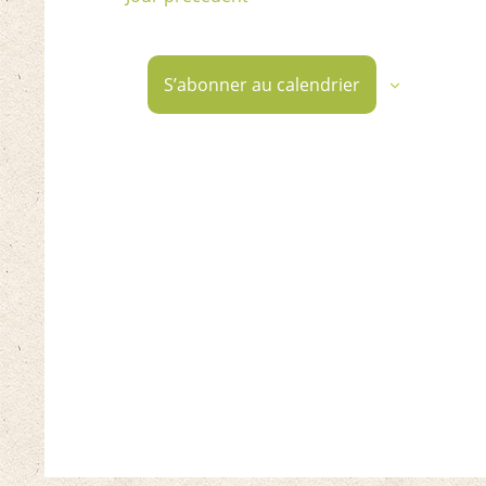
juin,
date.
2026
S’abonner au calendrier