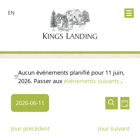
EN
Événements
Aucun événements planifié pour 11 juin,
Notice
2026. Passer aux
événements suivants
.
for
Recher
Nav
11
2026-06-11
Recherch
Jour
et
de
Sélectionnez
juin,
une
navigat
vue
Jour précédent
Jour suivant
date.