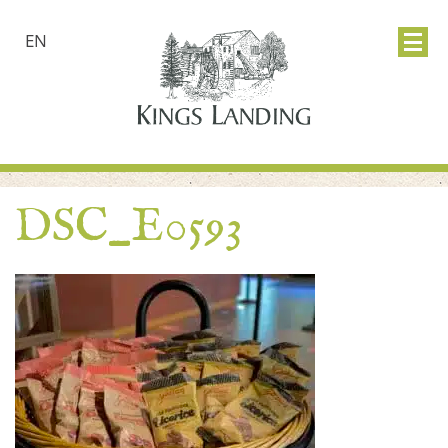
EN
DSC_E0593