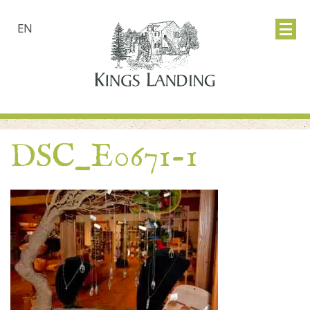
EN
DSC_E0671-1