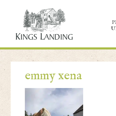
P
U
emmy xena