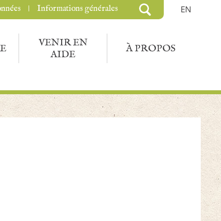
onnées
Informations générales
EN
VENIR EN
E
À PROPOS
AIDE