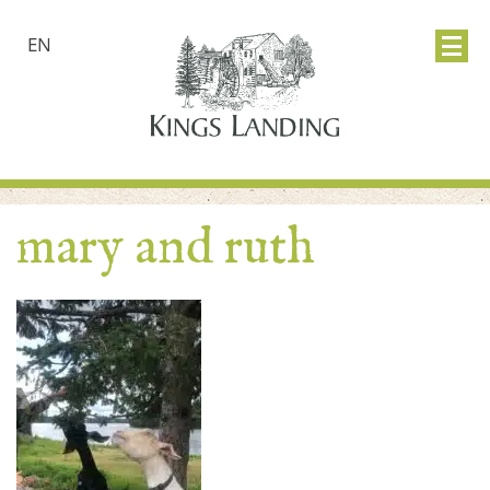
EN
mary and ruth