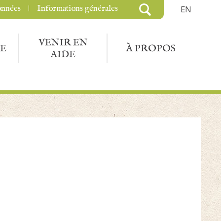
onnées
Informations générales
EN
VENIR EN
E
À PROPOS
AIDE