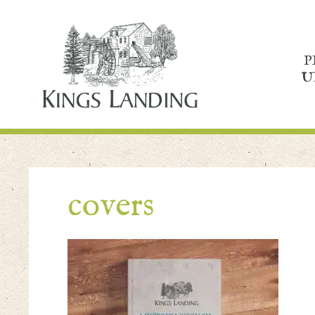
P
U
covers