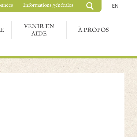
onnées
Informations générales
EN
VENIR EN
E
À PROPOS
AIDE