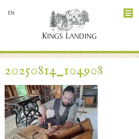
EN
20250814_104908