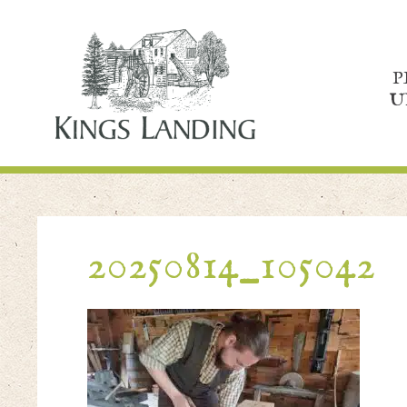
P
U
20250814_105042