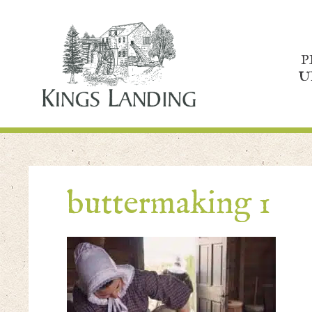
P
U
buttermaking 1