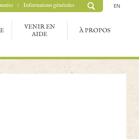
onnées
Informations générales
EN
VENIR EN
E
À PROPOS
AIDE