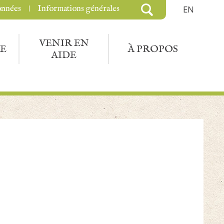
onnées
Informations générales
EN
VENIR EN
E
À PROPOS
AIDE