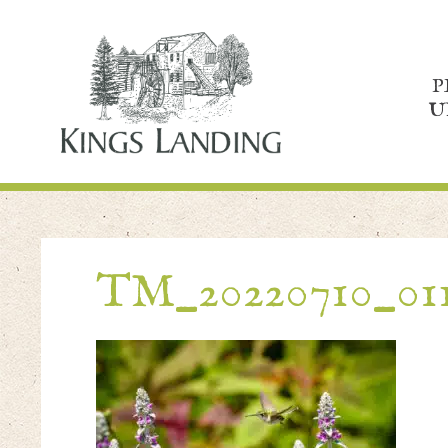
P
U
TM_20220710_01