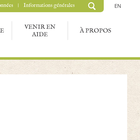
onnées
Informations générales
EN
VENIR EN
E
À PROPOS
AIDE