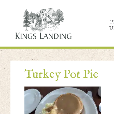
P
U
Turkey Pot Pie