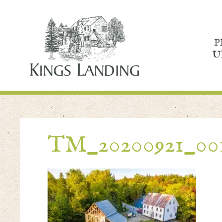
P
U
TM_20200921_00