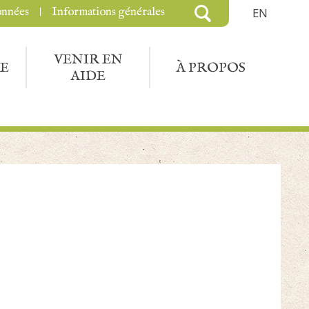
onnées
Informations générales
EN
VENIR EN
E
À PROPOS
AIDE