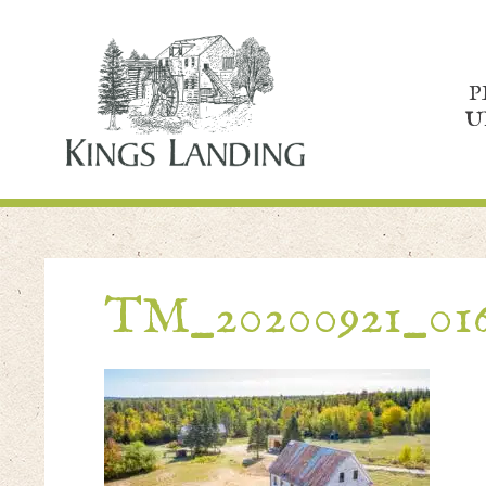
P
U
TM_20200921_01