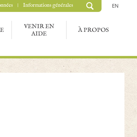
onnées
Informations générales
EN
VENIR EN
E
À PROPOS
AIDE