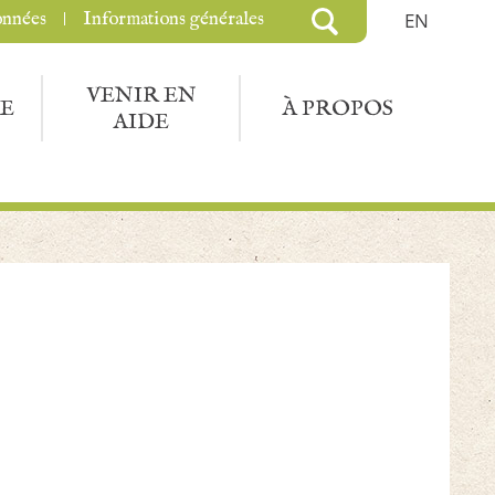
onnées
Informations générales
EN
VENIR EN
E
À PROPOS
AIDE