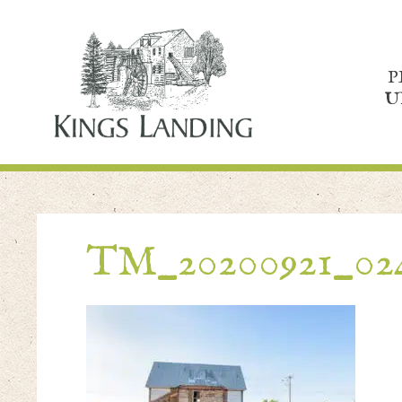
P
U
TM_20200921_02