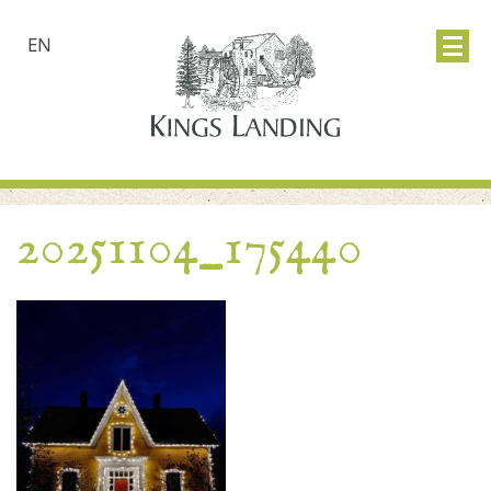
EN
20251104_175440