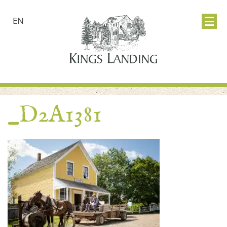
EN
_D2A1381