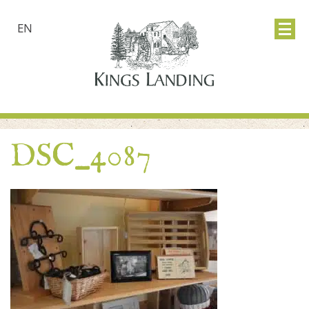
EN
DSC_4087