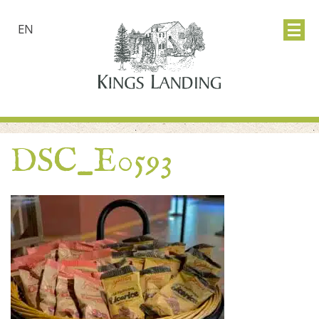
EN
DSC_E0593