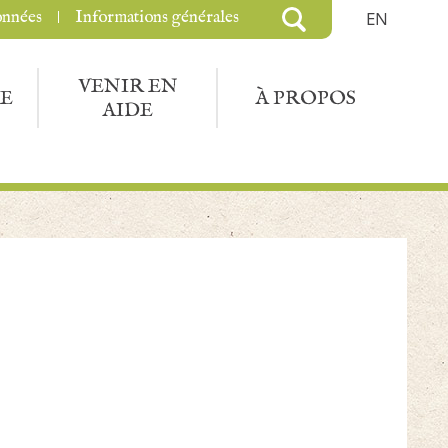
onnées
Informations générales
EN
VENIR EN
E
À PROPOS
AIDE