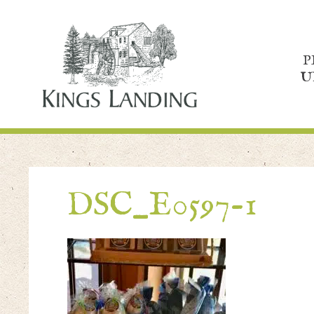
P
U
DSC_E0597-1