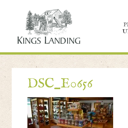
P
U
DSC_E0656