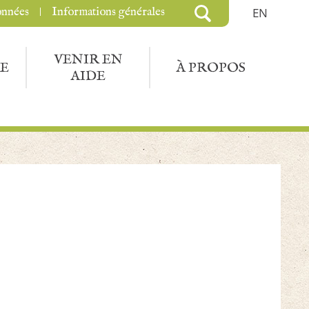
onnées
Informations générales
EN
VENIR EN
E
À PROPOS
AIDE