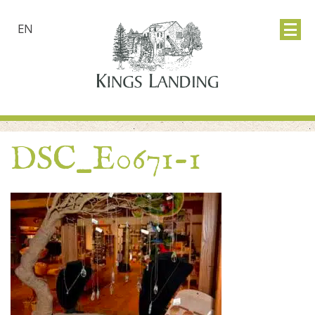
EN
DSC_E0671-1