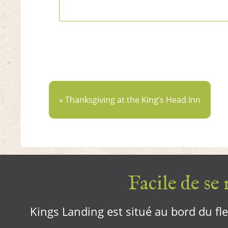
« Thanksgiving at the King’s Head Inn
Facile de se r
Kings Landing est situé au bord du fleu