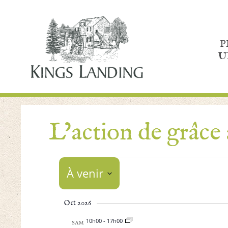
P
U
L’action de grâce
Événements
À venir
Sélectionnez
Oct 2026
la
date
10h00
-
17h00
SAM