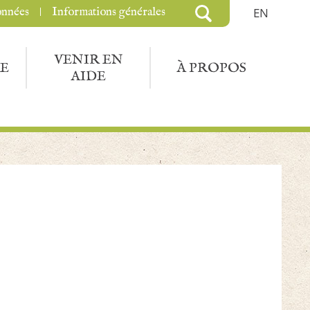
onnées
Informations générales
EN
VENIR EN
E
À PROPOS
AIDE