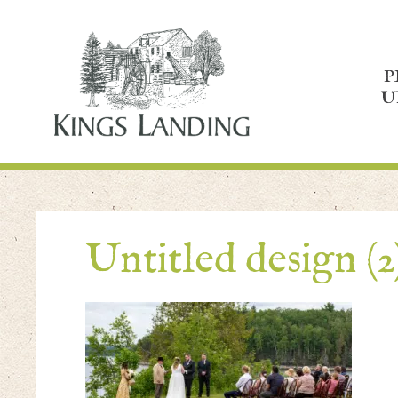
P
U
Untitled design (2