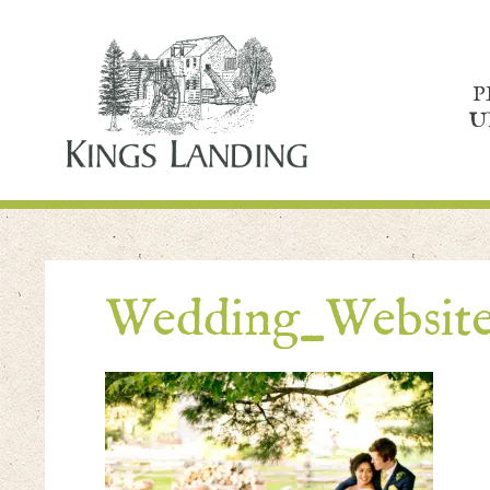
P
U
Wedding_Websit