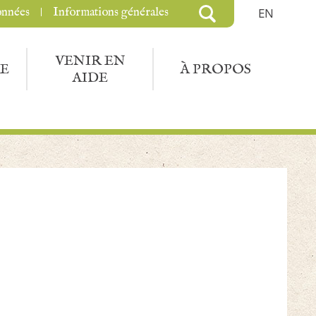
onnées
Informations générales
EN
VENIR EN
E
À PROPOS
AIDE