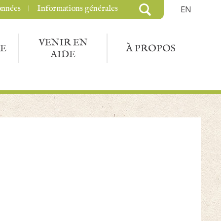
onnées
Informations générales
EN
VENIR EN
E
À PROPOS
AIDE