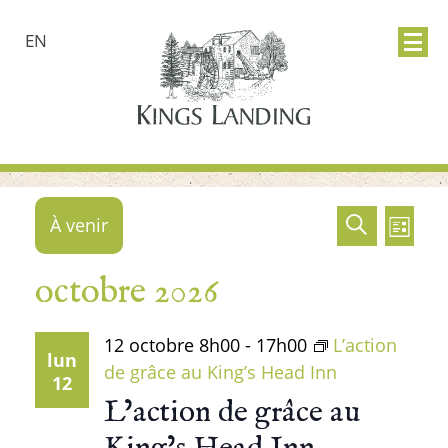
EN
Événements
Recher
Nav
À venir
Recherch
Liste
et
de
Sélectionnez
octobre 2026
une
navigat
vue
date.
de
Év
12 octobre
8h00
-
17h00
L’action
lun
de grâce au King’s Head Inn
12
vues
L’action de grâce au
Événem