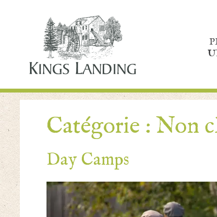
P
U
Catégorie :
Non cl
Day Camps