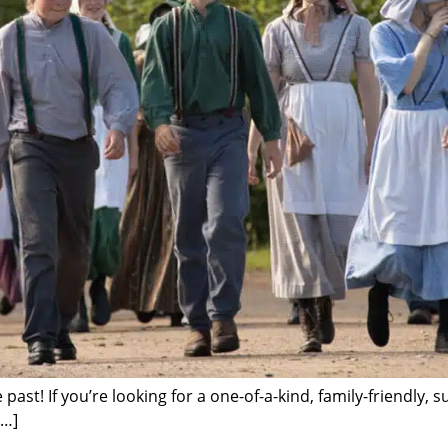
e past! If you’re looking for a one-of-a-kind, family-friend
[…]