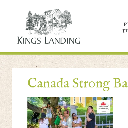
P
U
Canada Strong B