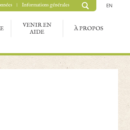
onnées
Informations générales
EN
VENIR EN
E
À PROPOS
AIDE