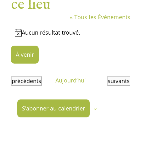
ce lieu
« Tous les Événements
Aucun résultat trouvé.
Notice
À venir
Sélectionnez
une
Aujourd’hui
Événements
Événements
précédents
suivants
date.
S’abonner au calendrier