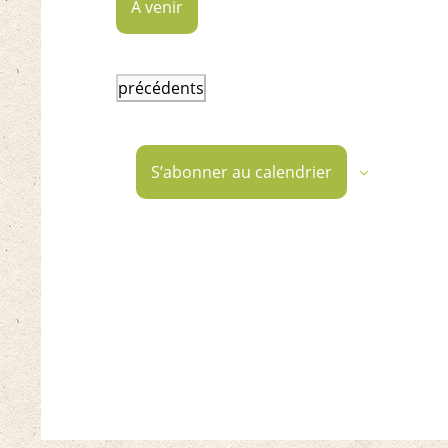
À venir
Sélectionnez
une
Événements
précédents
date.
S’abonner au calendrier