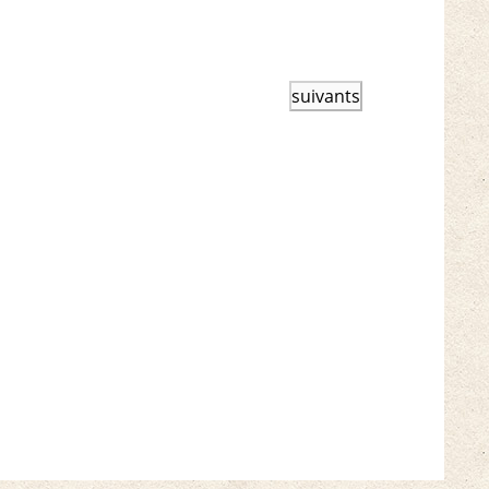
Événements
suivants