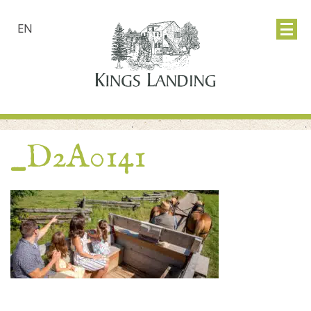
EN
_D2A0141