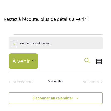
Restez à l’écoute, plus de détails à venir !
Événements
Aucun résultat trouvé.
Notice
Recher
Nav
À venir
Recherche
Résum
et
de
Sélectionnez
la
navigat
vue
Événements
Aujourd’hui
Événements
précédents
suivants
date
de
Év
S’abonner au calendrier
vues