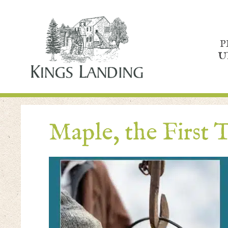
P
U
Maple, the First T