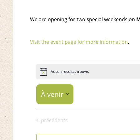
We are opening for two special weekends on
M
Visit the event page for more information
.
Événements
Aucun résultat trouvé.
Notice
À venir
Sélectionnez
la
Événements
précédents
date