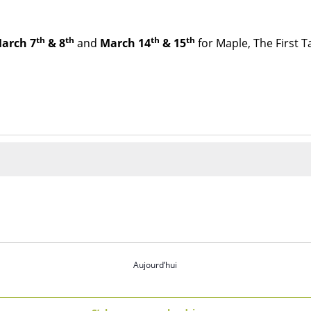
th
th
th
th
arch 7
& 8
and
March 14
& 15
for Maple, The First T
Aujourd’hui