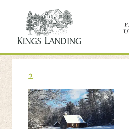
P
U
2