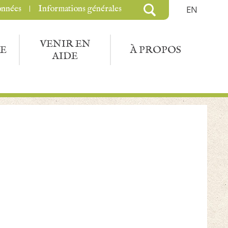
onnées
Informations générales
EN
VENIR EN
E
À PROPOS
AIDE