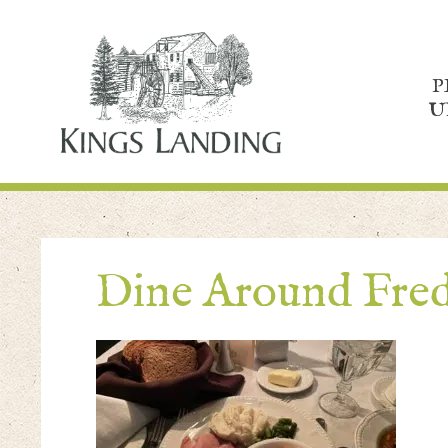
P
U
Dine Around Fre