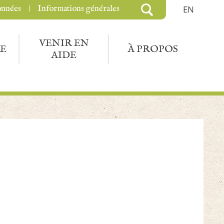
onnées
Informations générales
EN
VENIR EN
E
À PROPOS
AIDE