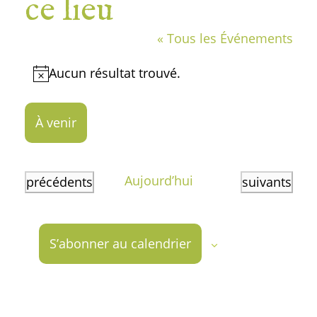
ce lieu
« Tous les Événements
Aucun résultat trouvé.
Notice
À venir
Sélectionnez
une
Aujourd’hui
Événements
Événements
précédents
suivants
date.
S’abonner au calendrier