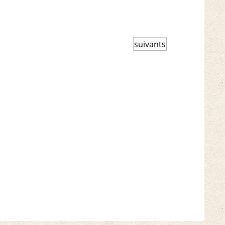
Événements
suivants