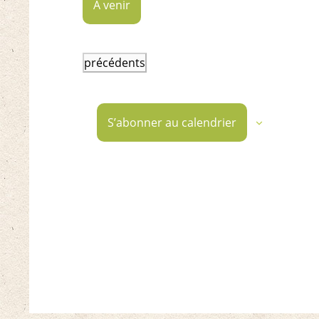
À venir
Sélectionnez
une
Événements
précédents
date.
S’abonner au calendrier