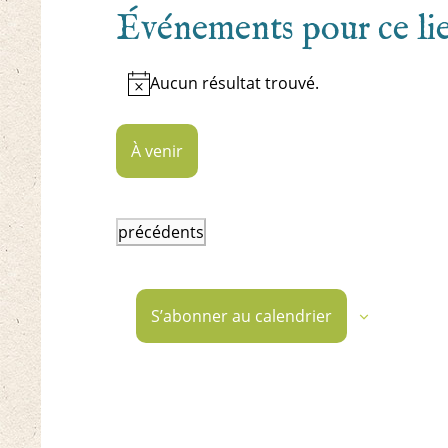
Événements pour ce li
Aucun résultat trouvé.
Notice
À venir
Sélectionnez
une
Événements
précédents
date.
S’abonner au calendrier