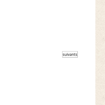
Événements
suivants